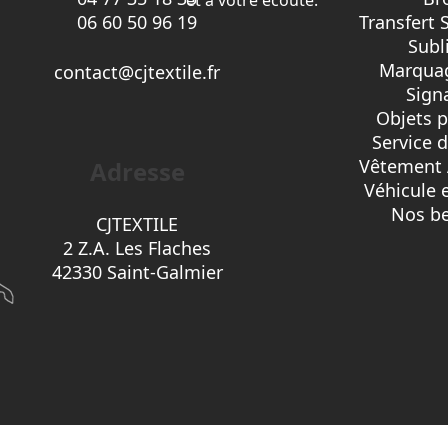
06 60 50 96 19
Transfert 
Subl
Marquag
contact@cjtextile.fr
Sign
Objets p
Service 
Vêtement 
Adresse
Véhicule 
Nos be
CJTEXTILE
2 Z.A. Les Flaches
42330 Saint-Galmier