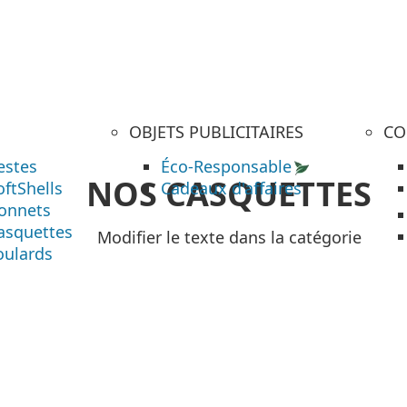
OBJETS PUBLICITAIRES
CO
estes
Éco-Responsable
NOS CASQUETTES
oftShells
Cadeaux d'affaires
onnets
asquettes
Modifier le texte dans la catégorie
oulards