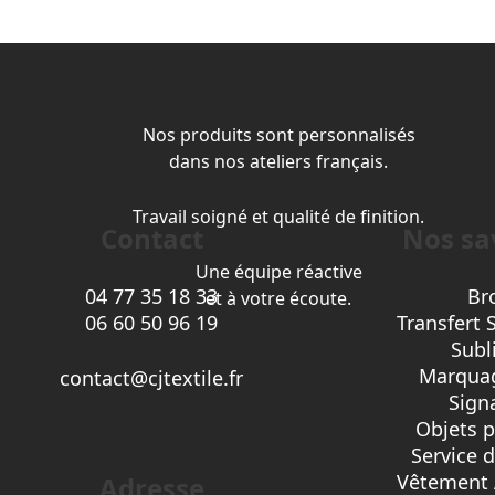
Nos produits sont personnalisés
dans nos ateliers français.
Travail soigné et qualité de finition.
Contact
Nos sav
Une équipe réactive
04 77 35 18 33
Br
et à votre écoute.
06 60 50 96 19
Transfert 
Subl
Marquag
contact@cjtextile.fr
Sign
Objets p
Service 
Vêtement 
Adresse