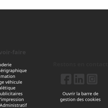
oir-faire
Restons en contact
oderie
Sérigraphique
imation
e véhicule
alétique
ublicitaires
Ouvrir la barre de
d'impression
gestion des cookies
Administratif