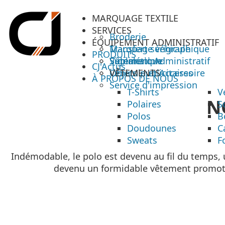
MARQUAGE TEXTILE
SERVICES
Broderie
ÉQUIPEMENT ADMINISTRATIF
Transfert sérigraphique
Marquage véhicule
PRODUITS
Sublimation
Signalétique
Vêtement Administratif
CJ'Actus
Objets publicitaires
Véhicule et Accessoire
VÊTEMENTS
À PROPOS DE NOUS
Service d'impression
T-Shirts
V
N
Polaires
S
Polos
B
Doudounes
C
Sweats
F
Indémodable, le polo est devenu au fil du temps, 
devenu un formidable vêtement promotio