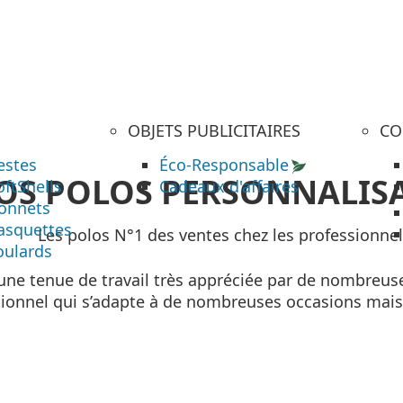
OBJETS PUBLICITAIRES
CO
estes
Éco-Responsable
OS POLOS PERSONNALIS
oftShells
Cadeaux d'affaires
onnets
asquettes
Les polos N°1 des ventes chez les professionnel
oulards
une tenue de travail très appréciée par de nombreuses
nnel qui s’adapte à de nombreuses occasions mais ég