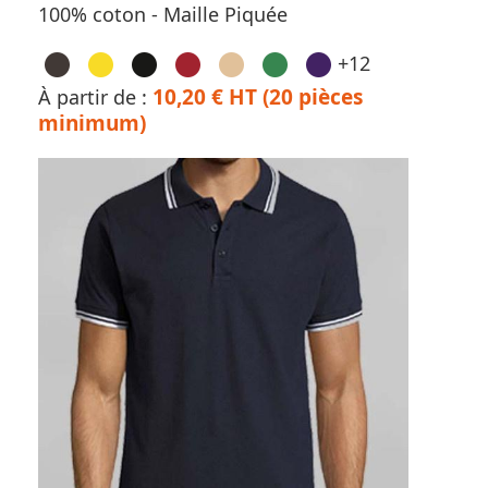
100% coton - Maille Piquée
+12
10,20 € HT (20 pièces
À partir de :
minimum)